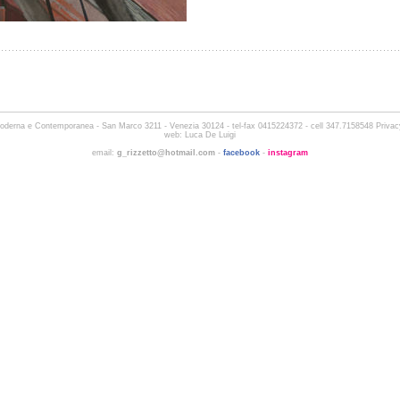
 Moderna e Contemporanea -
San Marco 3211 - Venezia 30124
- tel-fax 0415224372 - cell 347.7158548
Privac
web:
Luca De Luigi
email:
g_rizzetto@hotmail.com
-
facebook
-
instagram