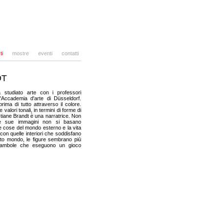
ti
mostre
eventi
contatti
DT
a studiato arte con i professori
Accademia d'arte di Düsseldorf.
rima di tutto attraverso il colore.
e valori tonali, in termini di forme di
istiane Brandt è una narratrice. Non
le sue immagini non si basano
 le cose del mondo esterno e la vita
 con quelle interiori che soddisfano
esto mondo, le figure sembrano più
bambole che eseguono un gioco