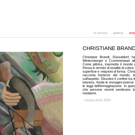
in mostra
galleria
artis
CHRISTIANE BRAN
Christiane Brandt, Düsseldorf, h
Wintersberger e Crummenauer all'
Come pittrice, trasmette il mondo p
Pensa in termini di tonalità di colore 
superficie e relazioni di forma. Chr
racconta l'esterno del mondo, 
sull'aspetto. Dissolve il confine tra
interiore, fonde le immagini esterne
le leggi dell'immaginazione. In qu
che persone viventi sembrano 
rivelatore.
- mostra Arkè 2020